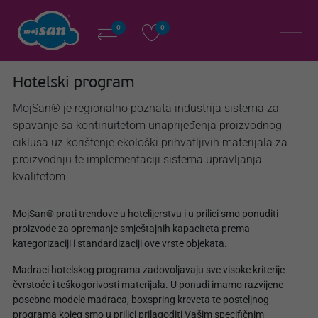
0
0
Hotelski program
MojSan® je regionalno poznata industrija sistema za
spavanje sa kontinuitetom unaprijeđenja proizvodnog
ciklusa uz korištenje ekološki prihvatljivih materijala za
proizvodnju te implementaciji sistema upravljanja
kvalitetom
MojSan® prati trendove u hotelijerstvu i u prilici smo ponuditi
proizvode za opremanje smještajnih kapaciteta prema
kategorizaciji i standardizaciji ove vrste objekata.
Madraci hotelskog programa zadovoljavaju sve visoke kriterije
čvrstoće i teškogorivosti materijala. U ponudi imamo razvijene
posebno modele madraca, boxspring kreveta te posteljnog
programa kojeg smo u prilici prilagoditi Vašim specifičnim