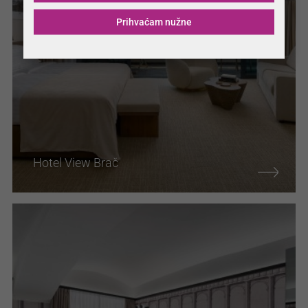
Prihvaćam nužne
Hotel View Brač