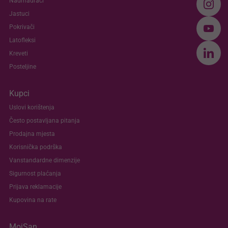
Nadmadraci
Jastuci
Pokrivači
Latofleksi
Kreveti
Posteljine
Kupci
Uslovi korištenja
Često postavljana pitanja
Prodajna mjesta
Korisnička podrška
Vanstandardne dimenzije
Sigurnost plaćanja
Prijava reklamacije
Kupovina na rate
MojSan