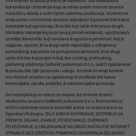
Ova Internet stranica privatno je vlasništvo. Sva međusobna
komunikacija i interakcija koja se odvija putem Internet stranice
mora biti u skladu s ovim Općim uslovima poslovanja. Korisnici ne
smiju putem ove Internet stranice objavljivati ili prenositi bilo kakve
materijale koji ugrožavaju, ili na bilo koji način krše prava drugih,
bilo kakav materijal koji je po svojoj prirodi nezakonit, ugrožavajući,
uvredljiv, klevetnički, koji narušava ili ugrožava privatnost, koji je
vulgaran, opscen, ili na drugi način nepoželjan u odmjerenoj
komunikaciji, koji potiče na protupravne aktivnosti, ili na drugi
način krši bilo koji propis te koji, bez izričitog, prethodnog,
pismenog odobrenja Delibašić-poliuretani d.o.o, sadrži oglašavanje
ili ponudu bilo čijih proizvoda i usluga. Korisnik ne smije koristiti
ovu Internet stranicu za oglašavanje ili izvođenje bilo kakve
komercijalne, vjerske, političke, ili nekomercijalne promocije.
Svi materijali koji se nalaze na mojsan.ba Internet stranici
ekskluzivno su pravo Delibašić-poliuretani d.o.o, ili se koriste uz
izričito odobrenje nosioca autorskih prava, te nosioca prava na
žigovima i/ili dizajnu. BILO KAKVO KOPIRANJE, DISTRIBUCIJA,
PRENOS, OBJAVLJIVANJE, POVEZIVANJE, DUBINSKO
POVEZIVANJE, ILI MIJENJANJE NA DRUGI NAČIN OVE INTERNET
STRANICE BEZ IZRIČITOG PISMENOG ODOBRENJA DELIBAŠIĆ-