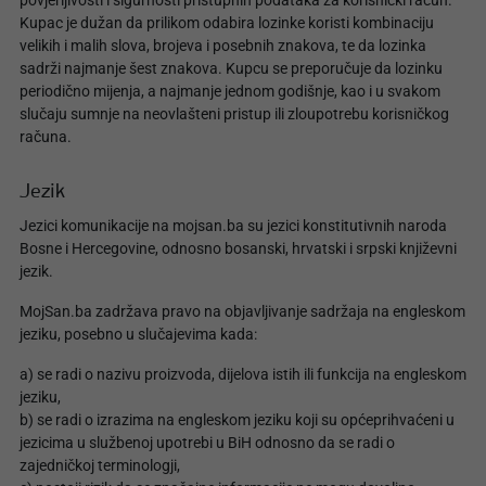
povjerljivosti i sigurnosti pristupnih podataka za korisnički račun.
Kupac je dužan da prilikom odabira lozinke koristi kombinaciju
velikih i malih slova, brojeva i posebnih znakova, te da lozinka
sadrži najmanje šest znakova. Kupcu se preporučuje da lozinku
periodično mijenja, a najmanje jednom godišnje, kao i u svakom
slučaju sumnje na neovlašteni pristup ili zloupotrebu korisničkog
računa.
Jezik
Jezici komunikacije na mojsan.ba su jezici konstitutivnih naroda
Bosne i Hercegovine, odnosno bosanski, hrvatski i srpski književni
jezik.
MojSan.ba zadržava pravo na objavljivanje sadržaja na engleskom
jeziku, posebno u slučajevima kada:
a) se radi o nazivu proizvoda, dijelova istih ili funkcija na engleskom
jeziku,
b) se radi o izrazima na engleskom jeziku koji su općeprihvaćeni u
jezicima u službenoj upotrebi u BiH odnosno da se radi o
zajedničkoj terminologji,