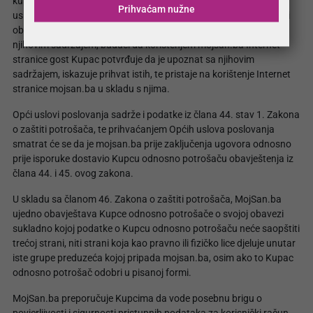
kupovine gostu Kupcu bit će dostupni linkovi na sadržaj Općih
Prihvaćam nužne
uslova poslovanja i Izjave o privatnosti, te se gost Kupac poziva i
obavezuje da se prije nastavka procesa kupovine upozna sa
njihovim sadržajem, budući da korištenjem mojsan.ba Internet
stranice gost Kupac potvrđuje da je upoznat sa njihovim
sadržajem, iskazuje prihvat istih, te pristaje na korištenje Internet
stranice mojsan.ba u skladu s njima.
Opći uslovi poslovanja sadrže i podatke iz člana 44. stav 1. Zakona
o zaštiti potrošača, te prihvaćanjem Općih uslova poslovanja
smatrat će se da je mojsan.ba prije zaključenja ugovora odnosno
prije isporuke dostavio Kupcu odnosno potrošaču obavještenja iz
člana 44. i 45. ovog zakona.
U skladu sa članom 46. Zakona o zaštiti potrošača, MojSan.ba
ujedno obavještava Kupce odnosno potrošače o svojoj obavezi
sukladno kojoj podatke o Kupcu odnosno potrošaču neće saopštiti
trećoj strani, niti strani koja kao pravno ili fizičko lice djeluje unutar
iste grupe preduzeća kojoj pripada mojsan.ba, osim ako to Kupac
odnosno potrošač odobri u pisanoj formi.
MojSan.ba preporučuje Kupcima da vode posebnu brigu o