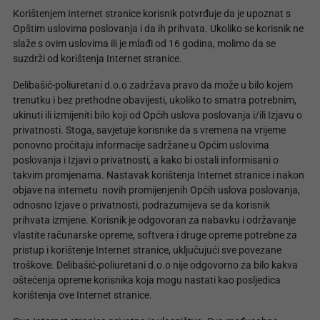
Korištenjem Internet stranice korisnik potvrđuje da je upoznat s
Opštim uslovima poslovanja i da ih prihvata. Ukoliko se korisnik ne
slaže s ovim uslovima ili je mlađi od 16 godina, molimo da se
suzdrži od korištenja Internet stranice.
Delibašić-poliuretani d.o.o zadržava pravo da može u bilo kojem
trenutku i bez prethodne obavijesti, ukoliko to smatra potrebnim,
ukinuti ili izmijeniti bilo koji od Općih uslova poslovanja i/ili Izjavu o
privatnosti. Stoga, savjetuje korisnike da s vremena na vrijeme
ponovno pročitaju informacije sadržane u Općim uslovima
poslovanja i Izjavi o privatnosti, a kako bi ostali informisani o
takvim promjenama. Nastavak korištenja Internet stranice i nakon
objave na internetu novih promijenjenih Općih uslova poslovanja,
odnosno Izjave o privatnosti, podrazumijeva se da korisnik
prihvata izmjene. Korisnik je odgovoran za nabavku i održavanje
vlastite računarske opreme, softvera i druge opreme potrebne za
pristup i korištenje Internet stranice, uključujući sve povezane
troškove. Delibašić-poliuretani d.o.o nije odgovorno za bilo kakva
oštećenja opreme korisnika koja mogu nastati kao posljedica
korištenja ove Internet stranice.