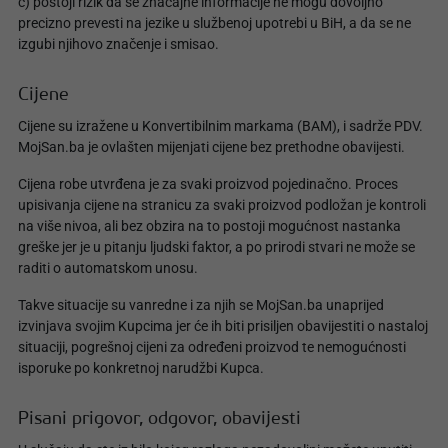
c) postoji rizik da se značajne informacije ne mogu dovoljno
precizno prevesti na jezike u službenoj upotrebi u BiH, a da se ne
izgubi njihovo značenje i smisao.
Cijene
Cijene su izražene u Konvertibilnim markama (BAM), i sadrže PDV.
MojSan.ba je ovlašten mijenjati cijene bez prethodne obavijesti.
Cijena robe utvrđena je za svaki proizvod pojedinačno. Proces
upisivanja cijene na stranicu za svaki proizvod podložan je kontroli
na više nivoa, ali bez obzira na to postoji mogućnost nastanka
greške jer je u pitanju ljudski faktor, a po prirodi stvari ne može se
raditi o automatskom unosu.
Takve situacije su vanredne i za njih se MojSan.ba unaprijed
izvinjava svojim Kupcima jer će ih biti prisiljen obavijestiti o nastaloj
situaciji, pogrešnoj cijeni za određeni proizvod te nemogućnosti
isporuke po konkretnoj narudžbi Kupca.
Pisani prigovor, odgovor, obavijesti