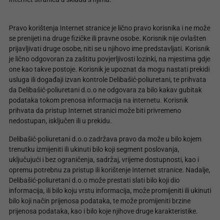
Pravo korištenja Internet stranice je lično pravo korisnika i ne može
se prenijeti na druge fizičke ili pravne osobe. Korisnik nije ovlašten
prijavljivati druge osobe, niti se u njihovo ime predstavljati. Korisnik
je lično odgovoran za zaštitu povjerljivosti lozinki, na mjestima gdje
one kao takve postoje. Korisnik je upoznat da mogu nastati prekidi
usluga ili događaji izvan kontrole Delibašić-poliuretani, te prihvata
da Delibašić-poliuretani d.o.o ne odgovara za bilo kakav gubitak
podataka tokom prenosa informacija na internetu. Korisnik
prihvata da pristup Internet stranici može biti privremeno
nedostupan, isključen ili u prekidu.
Delibašić-poliuretani d.o.o zadržava pravo da može u bilo kojem
trenutku izmijeniti ili ukinuti bilo koji segment poslovanja,
uključujući i bez ograničenja, sadržaj, vrijeme dostupnosti, kao i
opremu potrebnu za pristup ili korištenje Internet stranice. Nadalje,
Delibašić-poliuretani d.o.o može prestati slati bilo koji dio
informacija, ili bilo koju vrstu informacija, može promijeniti ili ukinuti
bilo koji način prijenosa podataka, te može promijeniti brzine
prijenosa podataka, kao i bilo koje njihove druge karakteristike.