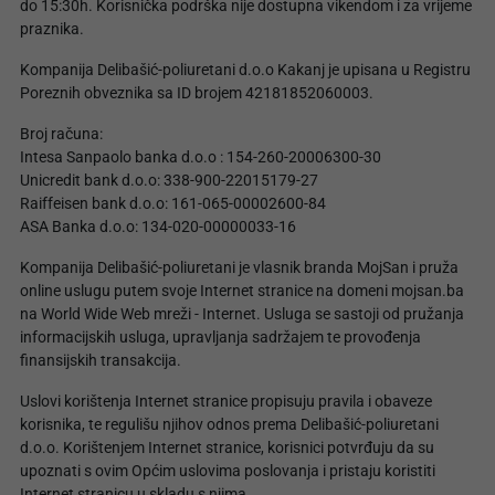
do 15:30h. Korisnička podrška nije dostupna vikendom i za vrijeme
praznika.
Kompanija Delibašić-poliuretani d.o.o Kakanj je upisana u Registru
Poreznih obveznika sa ID brojem 42181852060003.
Broj računa:
Intesa Sanpaolo banka d.o.o : 154-260-20006300-30
Unicredit bank d.o.o: 338-900-22015179-27
Raiffeisen bank d.o.o: 161-065-00002600-84
ASA Banka d.o.o: 134-020-00000033-16
Kompanija Delibašić-poliuretani je vlasnik branda MojSan i pruža
online uslugu putem svoje Internet stranice na domeni mojsan.ba
na World Wide Web mreži - Internet. Usluga se sastoji od pružanja
informacijskih usluga, upravljanja sadržajem te provođenja
finansijskih transakcija.
Uslovi korištenja Internet stranice propisuju pravila i obaveze
korisnika, te regulišu njihov odnos prema Delibašić-poliuretani
d.o.o. Korištenjem Internet stranice, korisnici potvrđuju da su
upoznati s ovim Općim uslovima poslovanja i pristaju koristiti
Internet stranicu u skladu s njima.