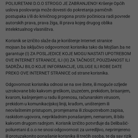
POLIURETANI D.O.O STROGO JE ZABRANJENO! Kršenje Općih
uslova poslovanja može dovesti do pokretanja parničnih
postupaka i/ili do krivičnog progona protiv počinioca radi povrede
autorskih prava, prava žiga, ili prava kojeg drugog oblika
intelektualnog vlasništva.
Korisnik se izričito slaže da je korištenje Internet stranice
mojsan.ba isključivo odgovornost korisnika tako da MojSan.ba ne
garantuje (I) ZA POSLJEDICE KOJE MOGU NASTATI UPOTREBOM
OVE INTERNET STRANICE, ILI (II) ZA TAČNOST, POUZDANOST ILI
SADRŽAJ BILO KOJE INFORMACIJE, USLUGE ILI ROBE DATE
PREKO OVE INTERNET STRANICE od strane korisnika.
Odgovornost korisnika odnosi se na sve štete, ili moguće ozljede
uzrokovane bilo kakvom greškom, izuzećem, prekidom, brisanjem,
kvarom, kašnjenjem u radu ili prenosu, računarskim virusom,
prekidom u komunikacijskoj liniji, krađom, uništenjem ili
neovlaštenim pristupom, promjenama ili zloupotrebom zapisa,
raskidom ugovora, neprikladnim ponašanjem, nemarom, ili bilo
kakvom drugom radnjom. Korisnik izričito potvrđuje da Delibašić-
poliuretani d.o.o ne snosi odgovornost za uvredljivo, neprimjereno
ili protuzakonito ponašanje korisnika ili trećih osoba, te da sav rizik