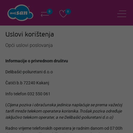
0
0
Uslovi korištenja
Opći uslovi poslovanja
Informacije o privrednom društvu
Delibašić-poliuretani d.o.o
Čatići b.b 72240 Kakanj
Info telefon 032 550 061
(
Cijena poziva i obračunska jedinica naplaćuje se prema važećoj
tarifi mreže telekom operatera korisnika.Trošak poziva određuje
isključivo telekom operater, a ne Delibašić-poliuretani d.o.o)
Radno vrijeme telefonskih operatera je radnim danom od 07:00h