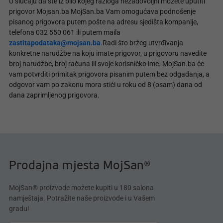
U slučaju da ste iz bilo kojeg razloga nezadovoljni možete uputiti
prigovor Mojsan.ba MojSan.ba Vam omogućava podnošenje
pisanog prigovora putem pošte na adresu sjedišta kompanije,
telefona 032 550 061 ili putem maila
zastitapodataka@mojsan.ba
.Radi što bržeg utvrđivanja
konkretne narudžbe na koju imate prigovor, u prigovoru navedite
broj narudžbe, broj računa ili svoje korisničko ime. MojSan.ba će
vam potvrditi primitak prigovora pisanim putem bez odgađanja, a
odgovor vam po zakonu mora stići u roku od 8 (osam) dana od
dana zaprimljenog prigovora.
Prodajna mjesta MojSan®
MojSan® proizvode možete kupiti u 180 salona
namještaja. Potražite naše proizvode i u Vašem
gradu!