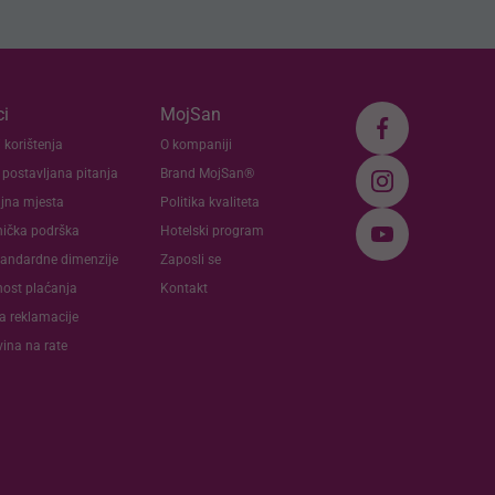
i
MojSan
 korištenja
O kompaniji
 postavljana pitanja
Brand MojSan®
jna mjesta
Politika kvaliteta
nička podrška
Hotelski program
andardne dimenzije
Zaposli se
nost plaćanja
Kontakt
va reklamacije
ina na rate