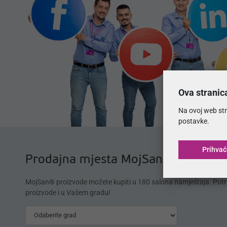
Ova stranic
Na ovoj web str
postavke.
Prihva
Prodajna mjesta MojSan®
MojSan® proizvode možete kupiti u 180 salona namještaja. Potr
proizvode i u Vašem gradu!