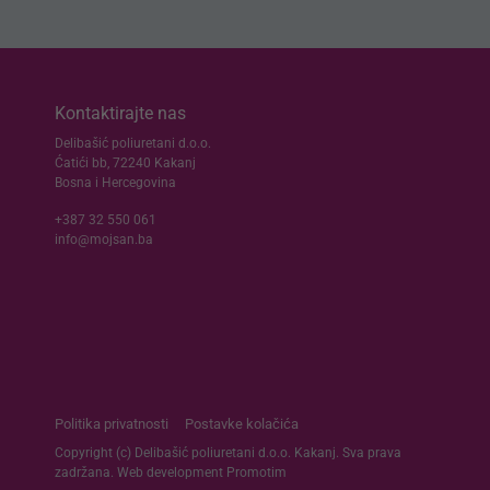
Kontaktirajte nas
Delibašić poliuretani d.o.o.
Ćatići bb, 72240 Kakanj
Bosna i Hercegovina
+387 32 550 061
info@mojsan.ba
Politika privatnosti
Postavke kolačića
Copyright (c) Delibašić poliuretani d.o.o. Kakanj. Sva prava
zadržana. Web development
Promotim