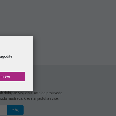
ilagodite
am sve
mah dobijate MojSan® katalog proizvoda
onudu madraca, kreveta, jastuka i više.
Pošalji