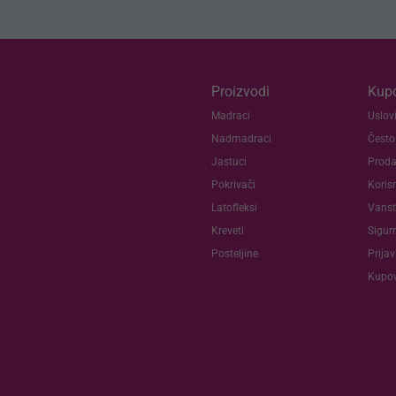
Proizvodi
Kupc
Madraci
Uslovi
Nadmadraci
Često
Jastuci
Proda
Pokrivači
Koris
Latofleksi
Vanst
Kreveti
Sigur
Posteljine
Prija
Kupov