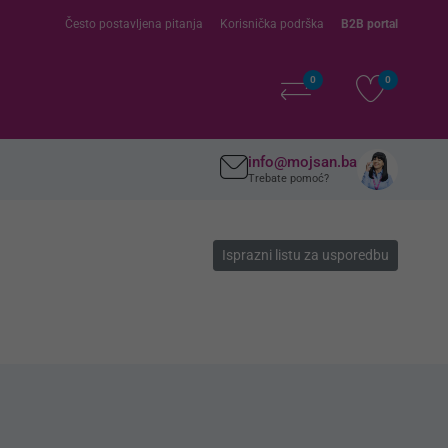
Često postavljena pitanja
Korisnička podrška
B2B portal
0
0
info@mojsan.ba
Trebate pomoć?
Isprazni listu za usporedbu