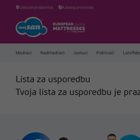
Lokacije prodavnica
Katalog proizvoda
Madraci
Nadmadraci
Jastuci
Pokrivači
Latofleks
Lista za usporedbu
Tvoja lista za usporedbu je pra