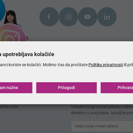
a upotrebljava kolačiće
anci koriste se kolačići. Molimo Vas da pročitate
Politiku privatnosti
ili pr
ćam nužne
Prilagodi
Prihvat
MojSan® katalog
ažite naše
Unesite svoju e-mail adresu i od
direktno u svoj inbox. Istražite p