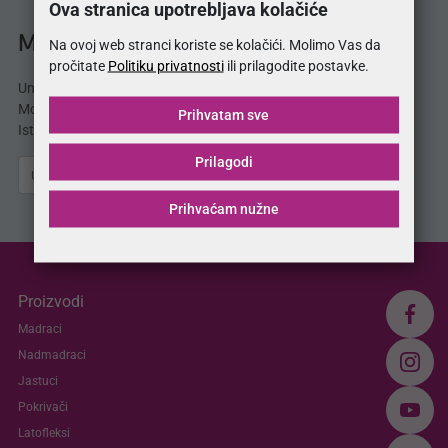
Ova stranica upotrebljava kolačiće
MojSan® katalog
Na ovoj web stranci koriste se kolačići. Molimo Vas da
pročitate
Politiku privatnosti
ili prilagodite postavke.
Unesite svoju e-mail adresu i odmah dobijate
MojSan® katalog proizvoda direktno u svoj inbox.
Prihvatam sve
Istražite ponudu madraca, kreveta, jastuka i više.
Prilagodi
Pošalji
Prihvaćam nužne
Proizvodi
Madraci
Nadmadraci
Jastuci
Pokrivači
Latofleksi