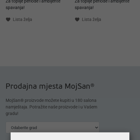
Za toplije periode i ambijente
Za toplije periode i ambijente
spavanja!
spavanja!
Lista želja
Lista želja
Prodajna mjesta MojSan®
MojSan® proizvode možete kupiti u 180 salona
namještaja. Potražite naše proizvode i u Vašem
gradu!