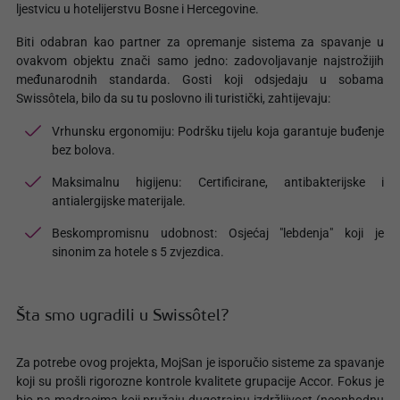
ljestvicu u hotelijerstvu Bosne i Hercegovine.
Biti odabran kao partner za opremanje sistema za spavanje u
ovakvom objektu znači samo jedno: zadovoljavanje najstrožijih
međunarodnih standarda. Gosti koji odsjedaju u sobama
Swissôtela, bilo da su tu poslovno ili turistički, zahtijevaju:
Vrhunsku ergonomiju: Podršku tijelu koja garantuje buđenje
bez bolova.
Maksimalnu higijenu: Certificirane, antibakterijske i
antialergijske materijale.
Beskompromisnu udobnost: Osjećaj "lebdenja" koji je
sinonim za hotele s 5 zvjezdica.
Šta smo ugradili u Swissôtel?
Za potrebe ovog projekta, MojSan je isporučio sisteme za spavanje
koji su prošli rigorozne kontrole kvalitete grupacije Accor. Fokus je