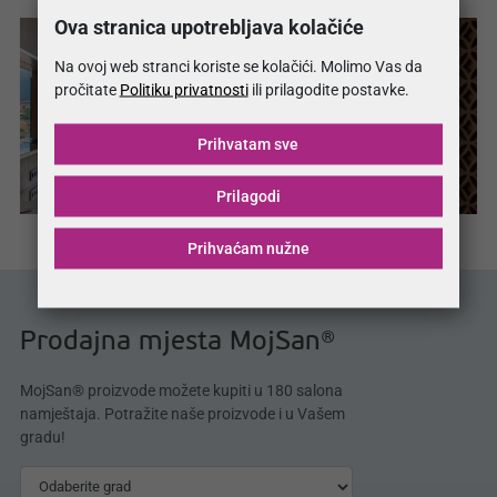
Ova stranica upotrebljava kolačiće
Na ovoj web stranci koriste se kolačići. Molimo Vas da
pročitate
Politiku privatnosti
ili prilagodite postavke.
Prihvatam sve
Prilagodi
Prihvaćam nužne
Prodajna mjesta MojSan®
MojSan® proizvode možete kupiti u 180 salona
namještaja. Potražite naše proizvode i u Vašem
gradu!