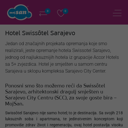
0
0
Hotel Swissôtel Sarajevo
Jedan od značajnih projekata opremanja koje smo
realizirali, jeste opremanje hotela Swissotel Sarajevo,
jednog od najluksuznijih hotela iz grupacije Accor Hotels
sa 5+ zvjezdica. Hotel je smješten u samom centru
Sarajeva u sklopu kompleksa Sarajevo City Center.
Ponosni smo što možemo reći da Swissôtel
Sarajevo, arhitektonski dragulj smješten u
Sarajevo City Centru (SCC), za svoje goste bira –
MojSan.
Swissôtel Sarajevo nije samo hotel; to je destinacija. Sa svojih 218
luksuznih soba i apartmana, te jedinstvenim konceptom koji
promoviše zdrav život i regeneraciju, ovaj hotel postavlja visoku