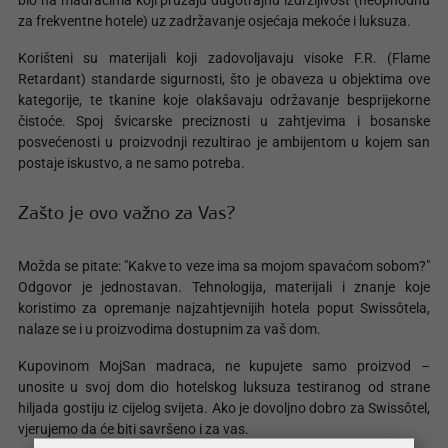
bio na madracima koji pružaju dugotrajnu izdržljivost (neophodnu
za frekventne hotele) uz zadržavanje osjećaja mekoće i luksuza.
Korišteni su materijali koji zadovoljavaju visoke F.R. (Flame
Retardant) standarde sigurnosti, što je obaveza u objektima ove
kategorije, te tkanine koje olakšavaju održavanje besprijekorne
čistoće. Spoj švicarske preciznosti u zahtjevima i bosanske
posvećenosti u proizvodnji rezultirao je ambijentom u kojem san
postaje iskustvo, a ne samo potreba.
Zašto je ovo važno za Vas?
Možda se pitate: "Kakve to veze ima sa mojom spavaćom sobom?"
Odgovor je jednostavan. Tehnologija, materijali i znanje koje
koristimo za opremanje najzahtjevnijih hotela poput Swissôtela,
nalaze se i u proizvodima dostupnim za vaš dom.
Kupovinom MojSan madraca, ne kupujete samo proizvod –
unosite u svoj dom dio hotelskog luksuza testiranog od strane
hiljada gostiju iz cijelog svijeta. Ako je dovoljno dobro za Swissôtel,
vjerujemo da će biti savršeno i za vas.