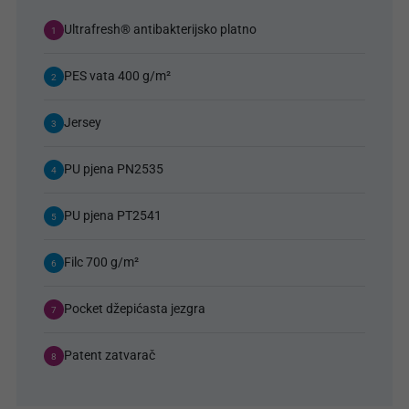
Ultrafresh® antibakterijsko platno
1
PES vata 400 g/m²
2
Jersey
3
PU pjena PN2535
4
PU pjena PT2541
5
Filc 700 g/m²
6
Pocket džepićasta jezgra
7
Patent zatvarač
8