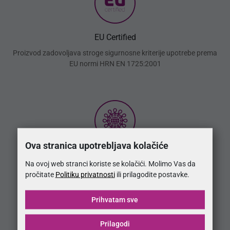
EU Certified
Proizvod zadovoljava stroge sigurnosne kriterije upotrebe prema
EU normi HRN EN 1725:2001
Ova stranica upotrebljava kolačiće
OEKO-TEX®
Na ovoj web stranci koriste se kolačići. Molimo Vas da
Proizvod izrađen od materijala koji zadovoljavaju Oeko-Tex®
pročitate
Politiku privatnosti
ili prilagodite postavke.
norme sigurnosti upotrebe
Prihvatam sve
Prilagodi