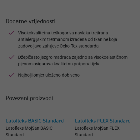
Dodatne vrijednosti
Visokokvalitetna teškogoriva navlaka tretirana
antialergijskim tretmanom izrađena od tkanine koja
zadovoljava zahtjeve Oeko-Tex standarda
Džepičasto jezgro madraca zajedno sa visokoelastičnom
pjenom osigurava kvalitetnu potporu tijelu
Najbolji omjer uloženo-dobiveno
Povezani proizvodi
Latofleks BASIC Standard
Latofleks FLEX Standard
Latofleks MojSan BASIC
Latofleks MojSan FLEX
Standard
Standard