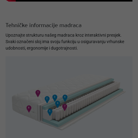
Tehničke informacije madraca
Upoznajte strukturu našeg madraca kroz interaktivni presjek.
Svaki označeni sloj ima svoju funkciju u osiguravanju vrhunske
udobnosti, ergonomije i dugotrajnosti.
1
3
4
2
6
7
8
5