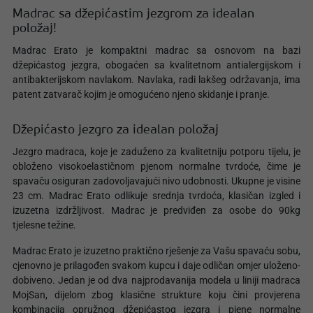
Madrac sa džepićastim jezgrom za idealan
položaj!
Madrac Erato je kompaktni madrac sa osnovom na bazi
džepićastog jezgra, obogaćen sa kvalitetnom antialergijskom i
antibakterijskom navlakom. Navlaka, radi lakšeg održavanja, ima
patent zatvarač kojim je omogućeno njeno skidanje i pranje.
Džepićasto jezgro za idealan položaj
Jezgro madraca, koje je zaduženo za kvalitetniju potporu tijelu, je
obloženo visokoelastičnom pjenom normalne tvrdoće, čime je
spavaču osiguran zadovoljavajući nivo udobnosti. Ukupne je visine
23 cm. Madrac Erato odlikuje srednja tvrdoća, klasičan izgled i
izuzetna izdržljivost. Madrac je predviđen za osobe do 90kg
tjelesne težine.
Madrac Erato je izuzetno praktično rješenje za Vašu spavaću sobu,
cjenovno je prilagođen svakom kupcu i daje odličan omjer uloženo-
dobiveno. Jedan je od dva najprodavanija modela u liniji madraca
MojSan, dijelom zbog klasične strukture koju čini provjerena
kombinacija opružnog džepićastog jezgra i pjene normalne