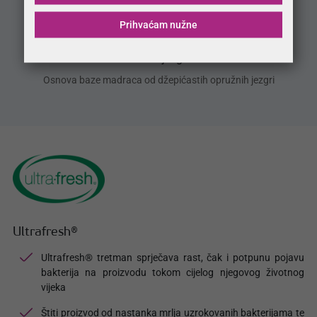
Prihvaćam nužne
Pocket jezgra
Osnova baze madraca od džepićastih opružnih jezgri
Ultrafresh®
Ultrafresh® tretman sprječava rast, čak i potpunu pojavu
bakterija na proizvodu tokom cijelog njegovog životnog
vijeka
Štiti proizvod od nastanka mrlja uzrokovanih bakterijama te