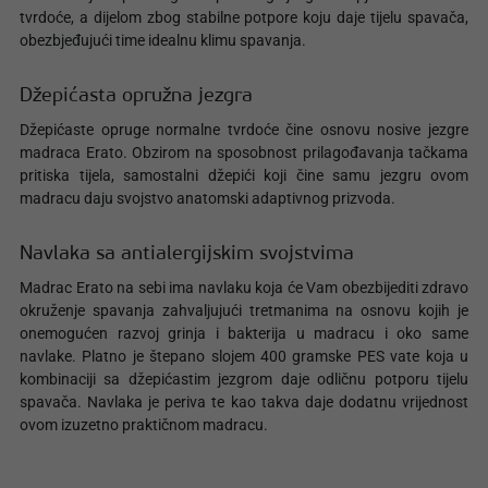
tvrdoće, a dijelom zbog stabilne potpore koju daje tijelu spavača,
obezbjeđujući time idealnu klimu spavanja.
Džepićasta opružna jezgra
Džepićaste opruge normalne tvrdoće čine osnovu nosive jezgre
madraca Erato. Obzirom na sposobnost prilagođavanja tačkama
pritiska tijela, samostalni džepići koji čine samu jezgru ovom
madracu daju svojstvo anatomski adaptivnog prizvoda.
Navlaka sa antialergijskim svojstvima
Madrac Erato na sebi ima navlaku koja će Vam obezbijediti zdravo
okruženje spavanja zahvaljujući tretmanima na osnovu kojih je
onemogućen razvoj grinja i bakterija u madracu i oko same
navlake. Platno je štepano slojem 400 gramske PES vate koja u
kombinaciji sa džepićastim jezgrom daje odličnu potporu tijelu
spavača. Navlaka je periva te kao takva daje dodatnu vrijednost
ovom izuzetno praktičnom madracu.