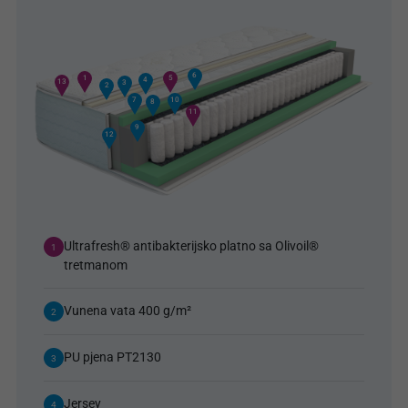
6
5
1
4
13
3
2
7
10
8
11
9
12
Ultrafresh® antibakterijsko platno sa Olivoil®
1
tretmanom
Vunena vata 400 g/m²
2
PU pjena PT2130
3
Jersey
4