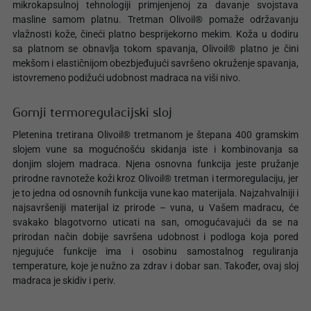
mikrokapsulnoj tehnologiji primjenjenoj za davanje svojstava
masline samom platnu. Tretman Olivoil® pomaže održavanju
vlažnosti kože, čineći platno besprijekorno mekim. Koža u dodiru
sa platnom se obnavlja tokom spavanja, Olivoil® platno je čini
mekšom i elastičnijom obezbjeđujući savršeno okruženje spavanja,
istovremeno podižući udobnost madraca na viši nivo.
Gornji termoregulacijski sloj
Pletenina tretirana Olivoil® tretmanom je štepana 400 gramskim
slojem vune sa mogućnošću skidanja iste i kombinovanja sa
donjim slojem madraca. Njena osnovna funkcija jeste pružanje
prirodne ravnoteže koži kroz Olivoil® tretman i termoregulaciju, jer
je to jedna od osnovnih funkcija vune kao materijala. Najzahvalniji i
najsavršeniji materijal iz prirode – vuna, u Vašem madracu, će
svakako blagotvorno uticati na san, omogućavajući da se na
prirodan način dobije savršena udobnost i podloga koja pored
njegujuće funkcije ima i osobinu samostalnog reguliranja
temperature, koje je nužno za zdrav i dobar san. Također, ovaj sloj
madraca je skidiv i periv.