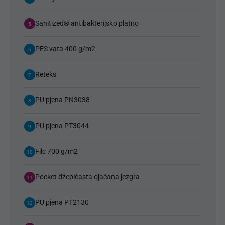
Sanitized® antibakterijsko platno
5
PES vata 400 g/m2
6
Reteks
7
PU pjena PN3038
8
PU pjena PT3044
9
Filc 700 g/m2
10
Pocket džepićasta ojačana jezgra
11
PU pjena PT2130
12