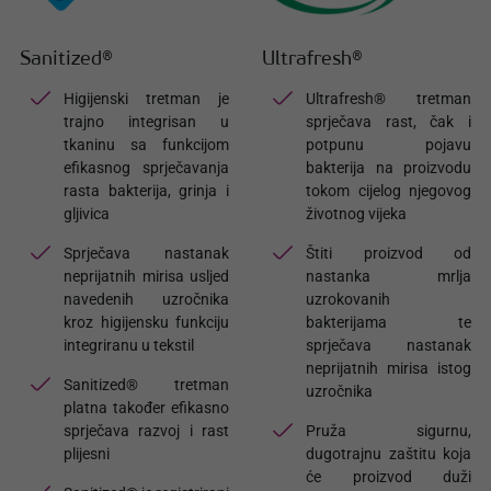
Sanitized®
Ultrafresh®
Higijenski tretman je
Ultrafresh® tretman
trajno integrisan u
sprječava rast, čak i
tkaninu sa funkcijom
potpunu pojavu
efikasnog sprječavanja
bakterija na proizvodu
rasta bakterija, grinja i
tokom cijelog njegovog
gljivica
životnog vijeka
Sprječava nastanak
Štiti proizvod od
neprijatnih mirisa usljed
nastanka mrlja
navedenih uzročnika
uzrokovanih
kroz higijensku funkciju
bakterijama te
integriranu u tekstil
sprječava nastanak
neprijatnih mirisa istog
Sanitized® tretman
uzročnika
platna također efikasno
sprječava razvoj i rast
Pruža sigurnu,
plijesni
dugotrajnu zaštitu koja
će proizvod duži