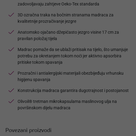
zadovoljavaju zahtjeve Oeko-Tex standarda
3D ozračna traka na bočnim stranama madraca za
kvalitetnije prozračivanje jezgre
Anatomsko ojačano džepićasto jezgro visine 17 cm za
pravilan položaj tijela
Madrac pomaže da se ublaži pritisak na tijelo, što umanjuje
potrebu za okretanjem tokom noći jer aktivno apsorbira
pritiske tokom spavanja
Prozračni i antialergijski materijali obezbijeđuju vrhunsku
higijenu spavanja
Konstrukcija madraca garantira dugotrajnost i postojanost
Olivoil® tretman mikrokapsulama maslinovog ulja na
površinskom dijelu madraca
Povezani proizvodi