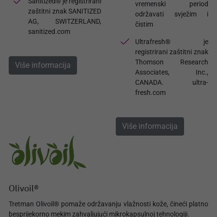
Sanitized® je registrirani
vremenski period
zaštitni znak SANITIZED
održavati svježim i
AG, SWITZERLAND,
čistim
sanitized.com
Ultrafresh® je
registrirani zaštitni znak
Thomson Research
Više informacija
Associates, Inc.,
CANADA. ultra-
fresh.com
Više informacija
Olivoil®
Tretman Olivoil® pomaže održavanju vlažnosti kože, čineći platno
besprijekorno mekim zahvaljujući mikrokapsulnoj tehnologiji.