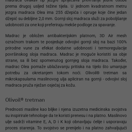
madraca ovakav tip jezgre spriječava prevrtanje jedne osobe
prema drugoj usljed težine tijela. U jednom kvadratnom metru
jezgra madraca Olea ima 255 džepića i opruge koje čine jedan
džepić su debljine 2,0 mm. Gornji sloj madraca služi za poboljšanje
udobnosti za one koji preferiraju mekše podloge za spavanje.
Madrac je obložen antibakterijskim platnom, 3D Air mesh
ozračnom trakom te posjeduje odvojivi gornji sloj na bazi 100%
prirodne vune za efekat dodatne udobnosti i termoregulacije
površinskog sloja madraca. Madrac je moguće koristiti sa obje
strane, sa ili bez spomenutog gornjeg sloja madraca. Također,
madrac Olea pomaže ublažavanju pritiska na tijelo što umanjuje
potrebu za okretanjem tokom noći. Olivoil® tretman sa
mikrokapsulama maslinovog ulja apliciran na gornji - odvojivi sloj
madraca pruža nježan osjećaj za kožu.
Olivoil® tretman
Prednosti masline kao biljke i njena izuzetna medicinska svojstva
su inspirirale tehnologe da te koristi prenesu i na platno. Maslinovo
ulje sadrži vitamine E, A, D i K koji obnavljaju ćelije i usporavaju
proces starenja. To svojstvo se prenijelo i na platno zahvaljujući