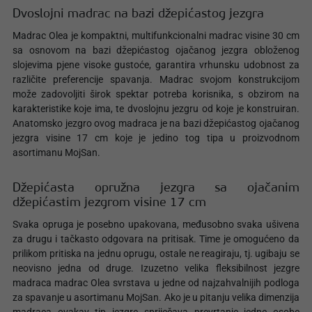
Dvoslojni madrac na bazi džepićastog jezgra
Madrac Olea je kompaktni, multifunkcionalni madrac visine 30 cm
sa osnovom na bazi džepićastog ojačanog jezgra obloženog
slojevima pjene visoke gustoće, garantira vrhunsku udobnost za
različite preferencije spavanja. Madrac svojom konstrukcijom
može zadovoljiti širok spektar potreba korisnika, s obzirom na
karakteristike koje ima, te dvoslojnu jezgru od koje je konstruiran.
Anatomsko jezgro ovog madraca je na bazi džepićastog ojačanog
jezgra visine 17 cm koje je jedino tog tipa u proizvodnom
asortimanu MojSan.
Džepićasta opružna jezgra sa ojačanim
džepićastim jezgrom visine 17 cm
Svaka opruga je posebno upakovana, međusobno svaka ušivena
za drugu i tačkasto odgovara na pritisak. Time je omogućeno da
prilikom pritiska na jednu oprugu, ostale ne reagiraju, tj. ugibaju se
neovisno jedna od druge. Izuzetno velika fleksibilnost jezgre
madraca madrac Olea svrstava u jedne od najzahvalnijih podloga
za spavanje u asortimanu MojSan. Ako je u pitanju velika dimenzija