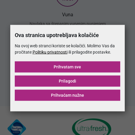
Vuna
Navlaka sa štepanim vunenim punjenjem
Ova stranica upotrebljava kolačiće
Na ovoj web stranci koriste se kolačići. Molimo Vas da
pročitate
Politiku privatnosti
ili prilagodite postavke.
Prihvatam sve
Pocket jezgra
Prilagodi
Osnova baze madraca od džepićastih opružnih jezgri
Prihvaćam nužne