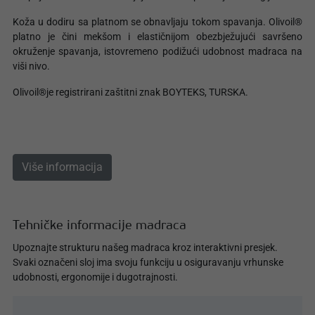
Koža u dodiru sa platnom se obnavljaju tokom spavanja. Olivoil®
platno je čini mekšom i elastičnijom obezbježujući savršeno
okruženje spavanja, istovremeno podižući udobnost madraca na
viši nivo.
Olivoil®je registrirani zaštitni znak BOYTEKS, TURSKA.
Više informacija
Tehničke informacije madraca
Upoznajte strukturu našeg madraca kroz interaktivni presjek.
Svaki označeni sloj ima svoju funkciju u osiguravanju vrhunske
udobnosti, ergonomije i dugotrajnosti.