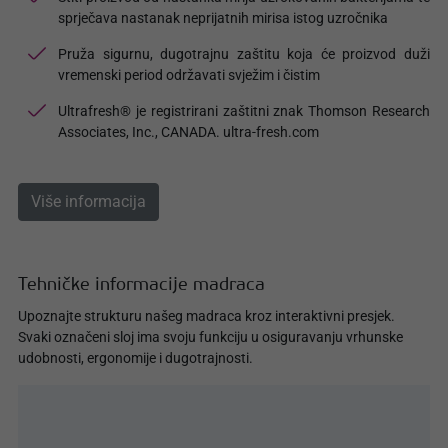
sprječava nastanak neprijatnih mirisa istog uzročnika
Pruža sigurnu, dugotrajnu zaštitu koja će proizvod duži
vremenski period održavati svježim i čistim
Ultrafresh® je registrirani zaštitni znak Thomson Research
Associates, Inc., CANADA. ultra-fresh.com
Više informacija
Tehničke informacije madraca
Upoznajte strukturu našeg madraca kroz interaktivni presjek.
Svaki označeni sloj ima svoju funkciju u osiguravanju vrhunske
udobnosti, ergonomije i dugotrajnosti.