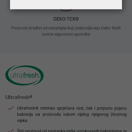
OEKO-TEX®
Proizvod izrađen od materijala koji zadovoljavaju Oeko-Tex®
norme sigurnosti upotrebe
Ultrafresh®
Ultrafresh® tretman sprječava rast, čak i potpunu pojavu
bakterija na proizvodu tokom cijelog njegovog životnog
vijeka
Štiti proizvod od nastanka mrlja uzrokovanih bakterijama te