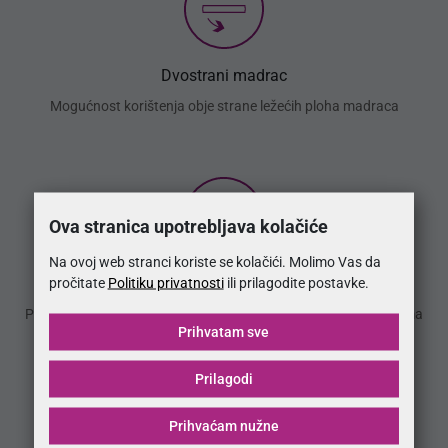
Dvostrani madrac
Mogućnost korištenja obje strane ležećih ploha madraca
Ova stranica upotrebljava kolačiće
Na ovoj web stranci koriste se kolačići. Molimo Vas da
EU Certified
pročitate
Politiku privatnosti
ili prilagodite postavke.
Proizvod zadovoljava stroge sigurnosne kriterije upotrebe prema
Prihvatam sve
EU normi HRN EN 1725:2001
Prilagodi
Prihvaćam nužne