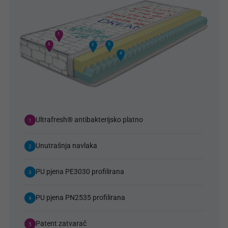
1
5
3
2
4
Ultrafresh® antibakterijsko platno
1
Unutrašnja navlaka
2
PU pjena PE3030 profilirana
3
PU pjena PN2535 profilirana
4
Patent zatvarač
5