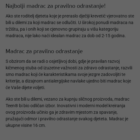
Najbolji madrac za pravilno odrastanje!
Ako ste roditelj djeteta koje je preraslo dječiji krevetić vjerovatno ste
bili u dilemi za koji madrac se odlučiti. U širokoj ponudi madraca na
tržištu, pa i onih koji se cjenovno grupiraju u višu kategoriju
madraca, nije lako naći idealan madrac za dob od 2-15 godina.
Madrac za pravilno odrastanje
S obzirom da se radi o osjetljivoj dobi, gdje je pravilan razvoj
kičmenog stuba od izuzetne važnosti za zdravo odrastanje, razvili
smo madrac koji će karakteristikama svoje jezgre zadovoljiti te
kriterije, a dizajnom antialergijske navlake ujedno biti madrac koje
će Vaše dijete voljeti.
Ako ste bili u dilemi, vezano za kupnju sličnog proizvoda, madrac
Teen® bi bio odličan izbor. Inovativni i moderni model kreiranja
ovog proizvoda učinio ga je zdravim mjestom za spavanje,
pružajući odmor i pravilno odrastanje svakog djeteta. Madrac je
ukupne visine 16 cm.