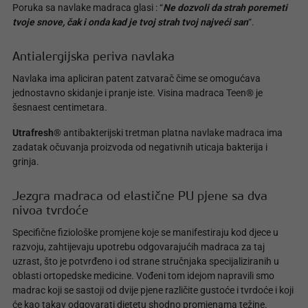
Poruka sa navlake madraca glasi : “
Ne dozvoli da strah poremeti
tvoje snove, čak i onda kad je tvoj strah tvoj najveći san
“.
Antialergijska periva navlaka
Navlaka ima apliciran patent zatvarač čime se omogućava
jednostavno skidanje i pranje iste. Visina madraca Teen® je
šesnaest centimetara.
Utrafresh®
antibakterijski tretman platna navlake madraca ima
zadatak očuvanja proizvoda od negativnih uticaja bakterija i
grinja.
Jezgra madraca od elastične PU pjene sa dva
nivoa tvrdoće
Specifične fiziološke promjene koje se manifestiraju kod djece u
razvoju, zahtijevaju upotrebu odgovarajućih madraca za taj
uzrast, što je potvrđeno i od strane stručnjaka specijaliziranih u
oblasti ortopedske medicine. Vođeni tom idejom napravili smo
madrac koji se sastoji od dvije pjene različite gustoće i tvrdoće i koji
će kao takav odgovarati djetetu shodno promjenama težine.