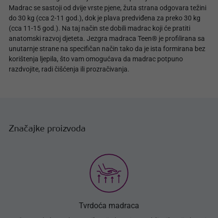
Madrac se sastoji od dvije vrste pjene, žuta strana odgovara težini
do 30 kg (cca 2-11 god.), dok je plava predviđena za preko 30 kg
(cca 11-15 god.). Na taj način ste dobili madrac koji će pratiti
anatomski razvoj djeteta. Jezgra madraca Teen® je profilirana sa
unutarnje strane na specifičan način tako da je ista formirana bez
korištenja ljepila, što vam omogućava da madrac potpuno
razdvojite, radi čišćenja ili prozračivanja.
Značajke proizvoda
Tvrdoća madraca